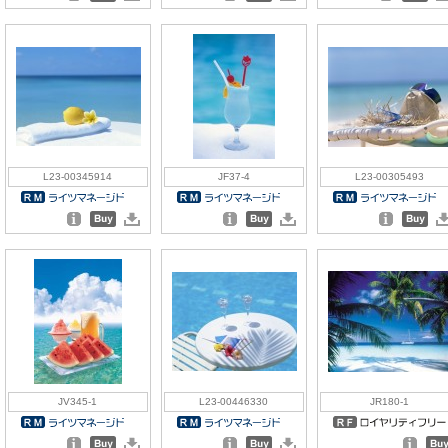
L23-00345914
JF37-4
L23-00305493
JV345-1
L23-00446330
JR180-1