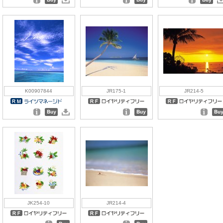
K00907844
JR175-1
JR214-5
JK254-10
JR214-4