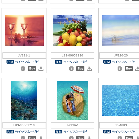
JV221-1
L23-00652336
JF126-20
L03-00661710
JW136-1
JB-4803