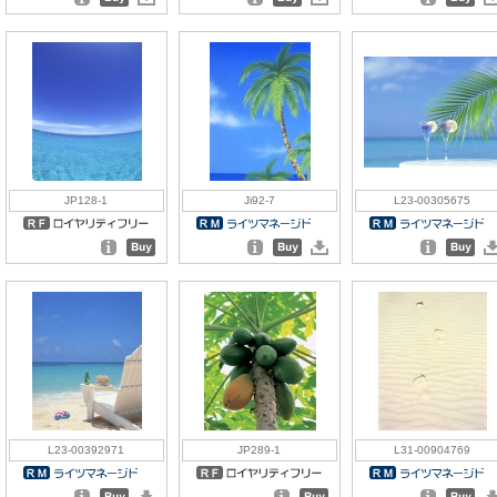
JP128-1
Ji92-7
L23-00305675
L23-00392971
JP289-1
L31-00904769