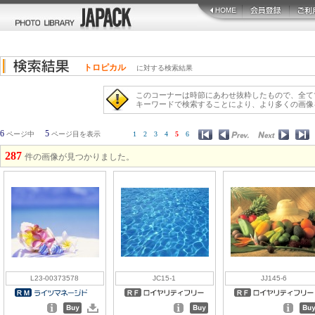
トロピカル
に対する検索結果
このコーナーは時節にあわせ抜粋したもので、全て
キーワードで検索することにより、より多くの画像
6
5
ページ中
ページ目を表示
1
2
3
4
5
6
287
件の画像が見つかりました。
L23-00373578
JC15-1
JJ145-6