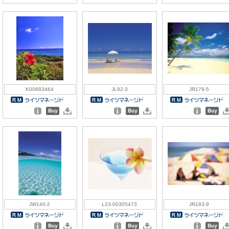
K00683464
JL92-3
JR179-5
JW140-2
L23-00305473
JR183-9