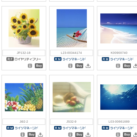
JP132-18
L23-00344174
K00900740
Ji92-2
JS32-9
L03-00661689