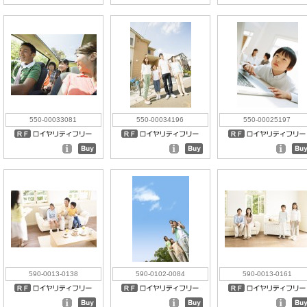
550-00033081
550-00034196
550-00025197
590-0013-0138
590-0102-0084
590-0013-0161