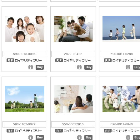
590-0018-0096
282-E08422
590-0011-0288
590-0102-0077
550-00022915
590-0011-0040