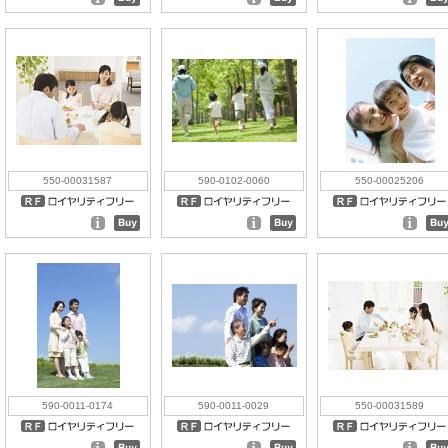
550-00031587
590-0102-0060
550-00025206
590-0011-0174
590-0011-0029
550-00031589