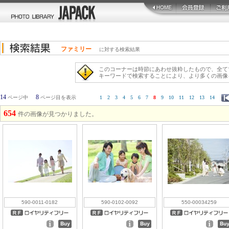
ファミリー
に対する検索結果
このコーナーは時節にあわせ抜粋したもので、全て
キーワードで検索することにより、より多くの画像
14
8
ページ中
ページ目を表示
1
2
3
4
5
6
7
8
9
10
11
12
13
14
654
件の画像が見つかりました。
590-0011-0182
590-0102-0092
550-00034259