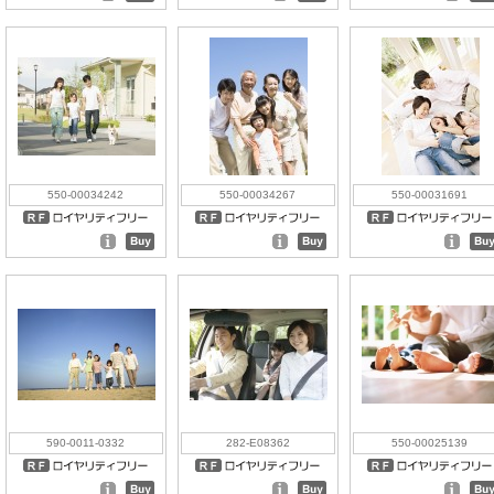
550-00034242
550-00034267
550-00031691
590-0011-0332
282-E08362
550-00025139