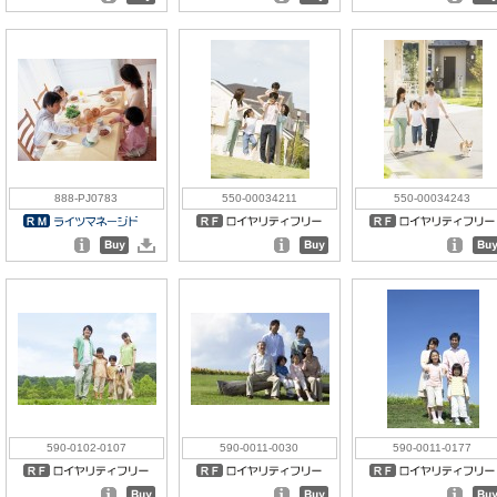
888-PJ0783
550-00034211
550-00034243
590-0102-0107
590-0011-0030
590-0011-0177