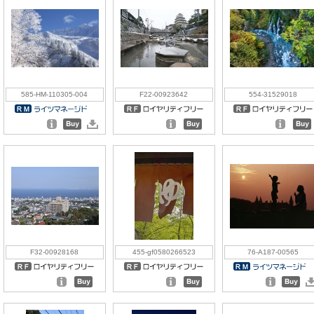
585-HM-110305-004
F22-00923642
554-31529018
F32-00928168
455-gf0580266523
76-A187-00565