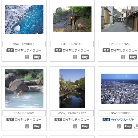
554-31698815
F31-00926163
F27-00827652
454-HS02062
455-gf1940747127
L95-00828838