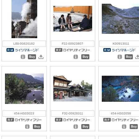
L88-00820182
F22-00923807
K00913011
454-HS03023
F32-00928311
454-HS02056