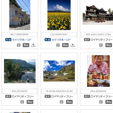
M17-00834969
L52-00907697
481-a001-0002-1784
454-Z010052
76-A036-DD4260-0146
454-Z009026