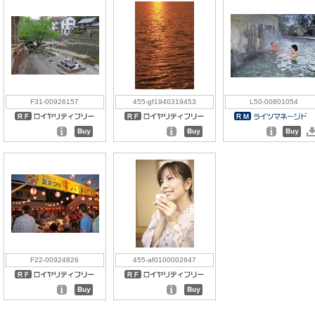
F31-00926157
455-gf1940319453
L50-00801054
F22-00924826
455-af0100002647