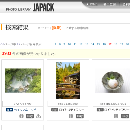
[
温泉
]
キーワード
に対する検索結果
79
17
ページ中
ページ目を表示
7
8
9
10
11
12
13
14
15
16
17
18
19
20
3933
件の画像が見つかりました。
272-AR-5799
554-31359360
455-gf1420237001