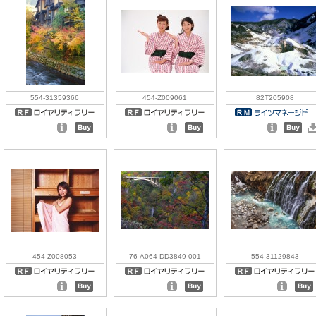
554-31359366
454-Z009061
82T205908
454-Z008053
76-A064-DD3849-001
554-31129843