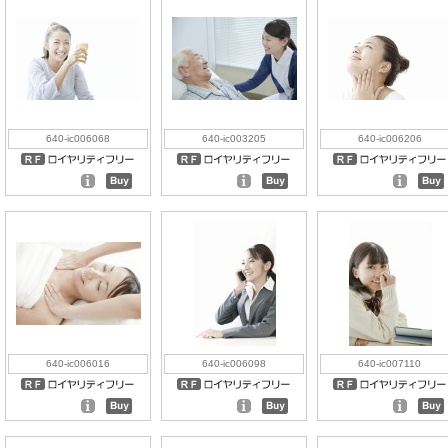
640-ic006068
640-ic003205
640-ic006206
640-ic006016
640-ic006098
640-ic007110