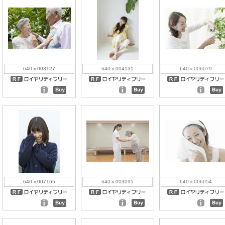
640-ic003127
640-ic004131
640-ic006079
640-ic007165
640-ic003095
640-ic006054