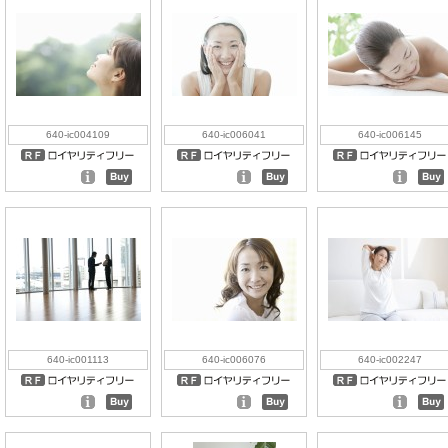
640-ic004109
640-ic006041
640-ic006145
640-ic001113
640-ic006076
640-ic002247