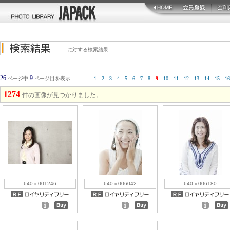
に対する検索結果
26
9
ページ中
ページ目を表示
1
2
3
4
5
6
7
8
9
10
11
12
13
14
15
16
1274
件の画像が見つかりました。
640-ic001246
640-ic006042
640-ic006180