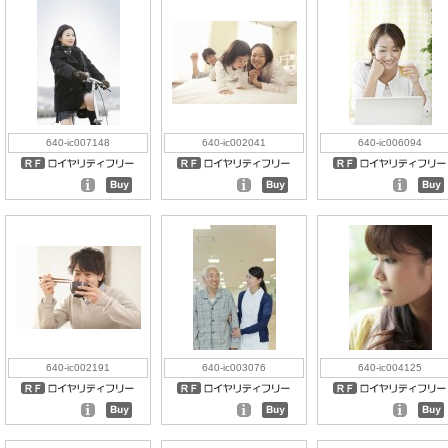
640-ic007148
640-ic002041
640-ic006094
640-ic002191
640-ic003076
640-ic004125