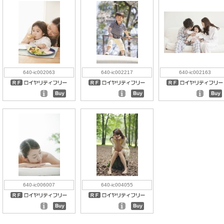
640-ic002063
640-ic002217
640-ic002163
640-ic006007
640-ic004055